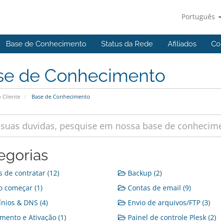
Português
Base de Conhecimento
Status da Rede
Afiliados
Co
se de Conhecimento
 Cliente
Base de Conhecimento
egorias
 de contratar (12)
Backup (2)
 começar (1)
Contas de email (9)
ios & DNS (4)
Envio de arquivos/FTP (3)
ento e Ativação (1)
Painel de controle Plesk (2)