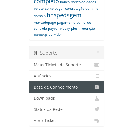
completo
banco
banco de dados
boleto
como pagar
contratação
domínio
hospedagem
domain
mercadopago
pagamento
painel de
controle
paypal
picpay
plesk
retenção
servidor
segurança
Suporte
Meus Tickets de Suporte
Anúncios
Base de Conhecimento
Downloads
Status da Rede
Abrir Ticket