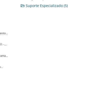
Suporte Especializado (5)
nto...
 -...
ama...
...