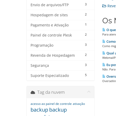
3
Envio de arquivos/FTP
Reve
2
Hospedagem de sites
Os 
1
Pagamento e Ativação
O que 
2
Para aten
Painel de controle Plesk
Como 
3
Programação
Como migr
Qual a
2
Revenda de Hospedagem
WebmailPa
Eu pos
3
Segurança
Não. Para
5
Suporte Especializado
Overse
Oversellin
Tag da nuvem
acesso ao painel de controle
ativação
backup
backup