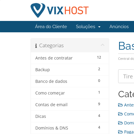
Área do Cliente
Soluções
Anúncios
Ba
Categorias
12
Antes de contratar
Central do
2
Backup
0
Banco de dados
Cat
1
Como começar
9
Contas de email
Antes
Como
4
Dicas
Domín
4
Domínios & DNS
Pagam