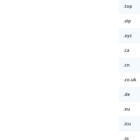
.top
.vip
.xyz
.ca
.cn
.co.uk
.de
.eu
.icu
.io