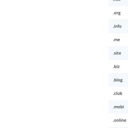
.org
.info
.me
.site
.biz
.blog
.club
.mobi
.online