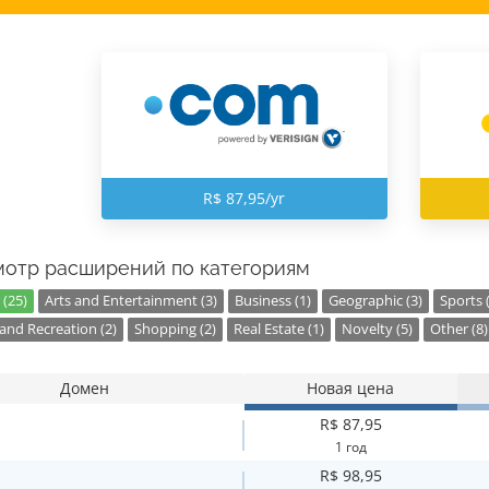
R$ 87,95/yr
отр расширений по категориям
 (25)
Arts and Entertainment (3)
Business (1)
Geographic (3)
Sports 
and Recreation (2)
Shopping (2)
Real Estate (1)
Novelty (5)
Other (8)
Домен
Новая цена
R$ 87,95
1 год
R$ 98,95