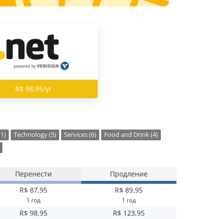
R$ 98,95/yr
(1)
Technology (5)
Services (6)
Food and Drink (4)
Перенести
Продление
R$ 87,95
R$ 89,95
1 год
1 год
R$ 98,95
R$ 123,95