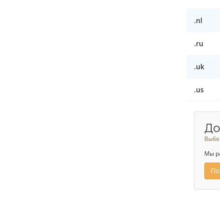
.nl
.ru
.uk
.us
До
Выбе
Мы р
По