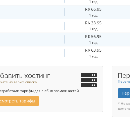
1 год
R$ 66,95
1 год
R$ 33,95
1 год
R$ 56,95
1 год
R$ 63,95
1 год
бавить хостинг
Пер
Перене
рите из тариф списка
азработали тарифы для любых возможностей
Пер
смотреть тарифы
* Не в
домен