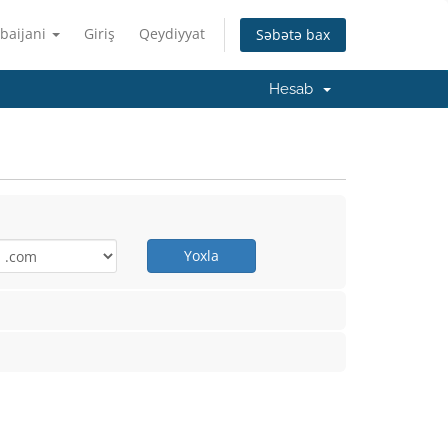
baijani
Giriş
Qeydiyyat
Səbətə bax
Hesab
Yoxla