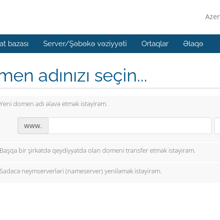
Azer
t bazası
Server/Şəbəkə vəziyyəti
Ortaqlar
Əlaqə
en adınızı seçin...
Yeni domen adı əlavə etmək istəyirəm.
www.
Başqa bir şirkətdə qeydiyyatda olan domeni transfer etmək istəyirəm.
Sadəcə neymserverləri (nameserver) yeniləmək istəyirəm.