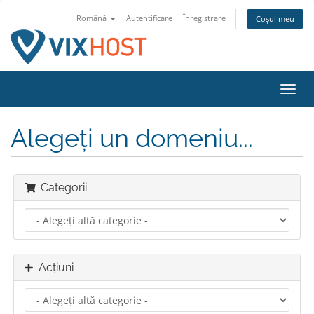
Română
Autentificare
Înregistrare
Coșul meu
Navi
Toggl
Alegeți un domeniu...
Categorii
Acțiuni