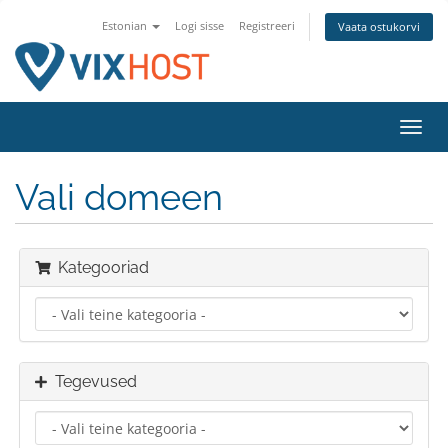
Estonian
Logi sisse
Registreeri
Vaata ostukorvi
Lülit
navig
Vali domeen
Kategooriad
Tegevused