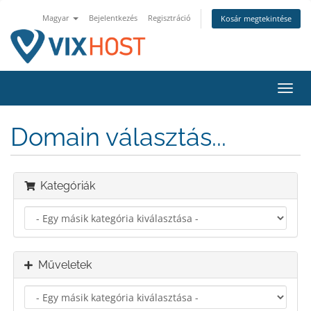
Magyar
Bejelentkezés
Regisztráció
Kosár megtekintése
Váltá
a
navig
Domain választás...
Kategóriák
Műveletek