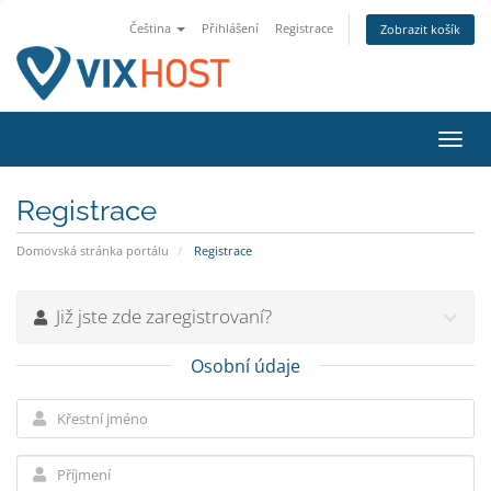
Čeština
Přihlášení
Registrace
Zobrazit košík
Přep
navig
Registrace
Domovská stránka portálu
Registrace
Již jste zde zaregistrovaní?
Osobní údaje