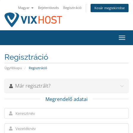
Magyar
Bejelentkezés
Regisztráció
Kosár megtekintése
Váltá
a
navig
Regisztráció
Ügyfélkapu
Regisztráció
Már regisztrált?
Megrendelő adatai