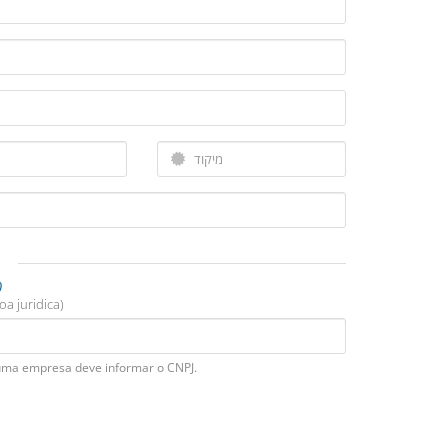
(ש
oa juridica)
uma empresa deve informar o CNPJ.